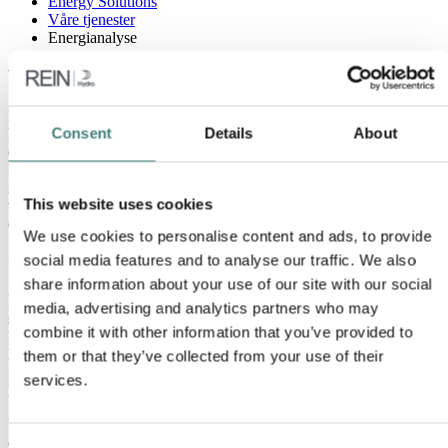
Energy Solutions
Våre tjenester
Energianalyse
Vi introduserer Rein Hub
Rein Hub™ er vår proprietære, skybaserte digitale plattform – som
Consent
Details
About
kobler sammen løsningene for solkraft, vindkraft, batterier og
energieffektivisering som vi tilbyr under en felles plattform. Rein
Hub™ samler inn, lagrer og organiserer data fra ressursene vi
installerer – og bidrar til å bringe energidataene dine til live gjennom
This website uses cookies
visualiseringer og innsikt som hjelper deg med å redusere
energiforbruket, energikostnadene og klimautslippene.
We use cookies to personalise content and ads, to provide
social media features and to analyse our traffic. We also
Overvåk og administrer energibruken din
share information about your use of our site with our social
Fra intuitive oppstillinger av kraftmiksen din, til datastrømmer i
media, advertising and analytics partners who may
sanntid fra våre lagrings- og kraftproduksjonsanlegg på stedet, kan
combine it with other information that you’ve provided to
kundene enkelt overvåke energiforbruket og -produksjonen. Vi
kombinerer data fra anlegget ditt med markeds- og værinformasjon
them or that they’ve collected from your use of their
for å gi innsikt i kostnads- og utslippsytelse, og informasjon fra det
services.
lokale nettet som kan hjelpe med produksjonsplanlegging.
Utover dette forbedrer Rein Hub™ påliteligheten og nøyaktigheten i
energirapporteringen slik at du raskt og enkelt kan produsere