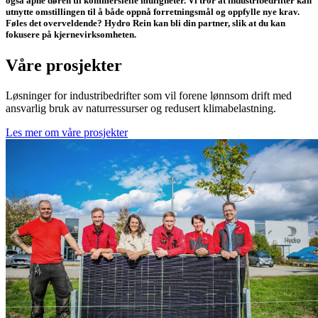
også åpne døren til kommersielle muligheter. Vi tror at industribedrifter kan
utnytte omstillingen til å både oppnå forretningsmål og oppfylle nye krav.
Føles det overveldende? Hydro Rein kan bli din partner, slik at du kan
fokusere på kjernevirksomheten.
Våre prosjekter
Løsninger for industribedrifter som vil forene lønnsom drift med
ansvarlig bruk av naturressurser og redusert klimabelastning.
Les mer om våre prosjekter