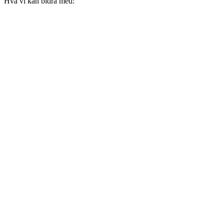
Hva vi kan bidra med: