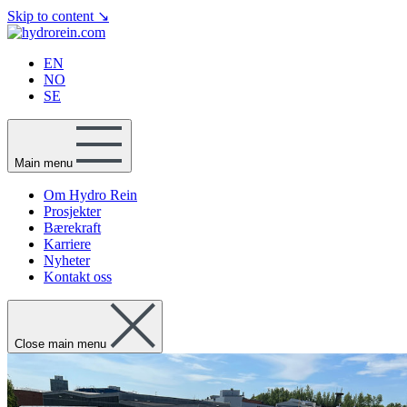
Skip to content
↘
EN
NO
SE
Main menu
Om Hydro Rein
Prosjekter
Bærekraft
Karriere
Nyheter
Kontakt oss
Close main menu